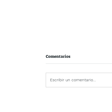
Comentarios
Escribir un comentario...
Letras Galegas 26