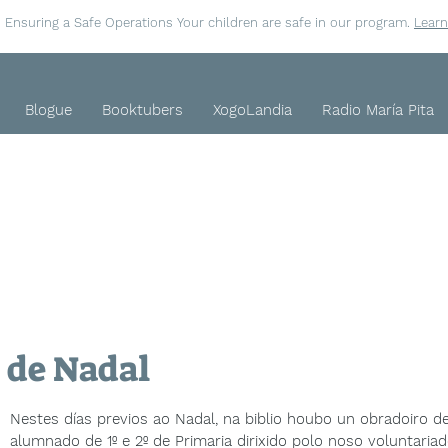
Ensuring a Safe Operations Your children are safe in our program.
Lear
Blogue
Booktubers
XogoLandia
Radio María Pita
 de Nadal
Nestes días previos ao Nadal, na biblio houbo un obradoiro de
alumnado de 1º e 2º de Primaria dirixido polo noso voluntaria