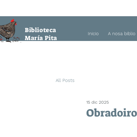
a María Pita
Biblioteca
Inicio
A nosa biblio
María Pita
All Posts
15 dic 2025
Obradoiro