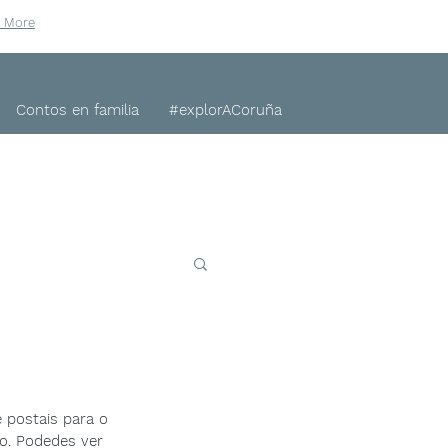
n More
Contos en familia
#explorACoruña
 postais para o 
do. Podedes ver 