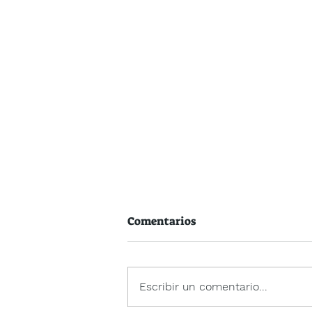
Comentarios
Escribir un comentario...
Letras Galegas 26