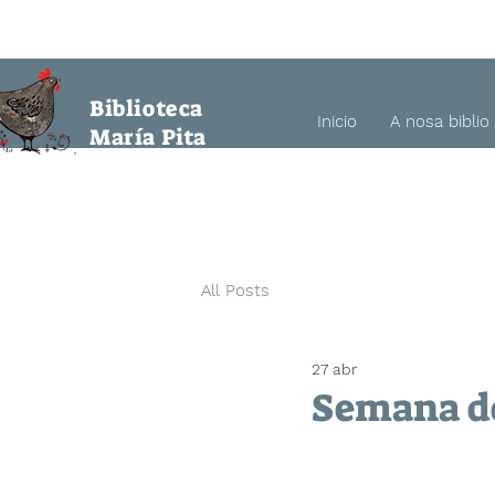
a María Pita
Biblioteca
Inicio
A nosa biblio
María Pita
All Posts
27 abr
Semana do