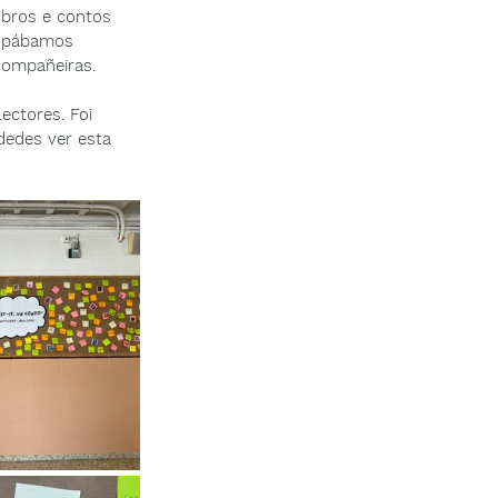
bros e contos 
topábamos 
compañeiras.
ctores. Foi 
dedes ver esta 