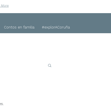
n More
Contos en familia
#explorACoruña
s. 