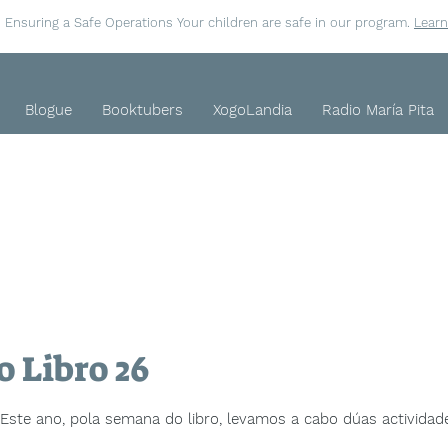
Ensuring a Safe Operations Your children are safe in our program.
Lear
Blogue
Booktubers
XogoLandia
Radio María Pita
 Libro 26
Este ano, pola semana do libro, levamos a cabo dúas actividade