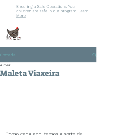
Ensuring a Safe Operations Your
children are safe in our program.
Learn
More
Biblioteca
María Pita
Entrada
4 mar
Maleta Viaxeira
Como cada ano, temos a sorte de 