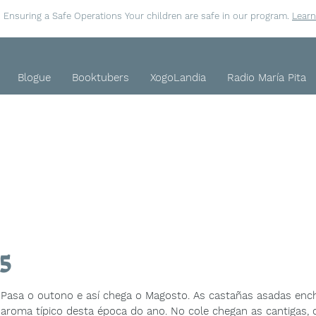
Ensuring a Safe Operations Your children are safe in our program.
Lear
Blogue
Booktubers
XogoLandia
Radio María Pita
5
Pasa o outono e así chega o Magosto. As castañas asadas enc
aroma típico desta época do ano. No cole chegan as cantigas, o