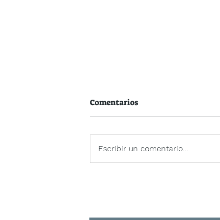
Comentarios
Escribir un comentario...
Letras Galegas 26