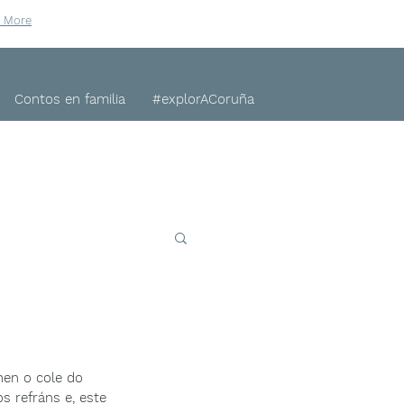
n More
Contos en familia
#explorACoruña
hen o cole do 
s refráns e, este 